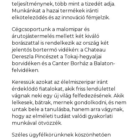
teljesítménynek, több mint a tizedét adja.
Munkánkat a hazai termékek iránti
elköteleződés és az innováció fémjelzik.
Cégcsoportunk a malomipar és
árutojástermelés mellett két kiváló
borászattal is rendelkezik az ország két
jelentős bortermő vidékén: a Chateau
Dereszla Pincészet a Tokaj-hegyaljai
borvidéken és a Canter Borház a Balaton-
felvidéken.
Keressük azokat az élelmiszeripar iránt
érdeklődő fiatalokat, akik friss lendülettel
vágnak neki egy új világ felfedezésének. Akik
lelkesek, bátrak, mernek gondolkodni, és nem
untak bele a tanulásba, hanem arra vágynak,
hogy az elméleti tudást valódi gyakorlati
munkával ötvözzék.
Széles ügyfélkörünknek köszönhetően