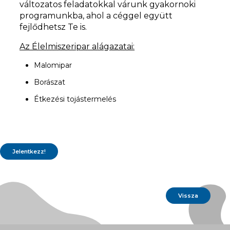
változatos feladatokkal várunk gyakornoki
programunkba, ahol a céggel együtt
fejlődhetsz Te is.
Az Élelmiszeripar alágazatai:
Malomipar
Borászat
Étkezési tojástermelés
Vissza