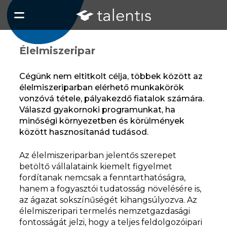
Talent
Gyako
Élelmiszeripar
Cégünk nem eltitkolt célja, többek között az
élelmiszeriparban elérhető munkakörök
vonzóvá tétele, pályakezdő fiatalok számára.
Válaszd gyakornoki programunkat, ha
minőségi környezetben és körülmények
között hasznosítanád tudásod.
Az élelmiszeriparban jelentős szerepet
betöltő vállalataink kiemelt figyelmet
fordítanak nemcsak a fenntarthatóságra,
hanem a fogyasztói tudatosság növelésére is,
az ágazat sokszínűségét kihangsúlyozva. Az
élelmiszeripari termelés nemzetgazdasági
fontosságát jelzi, hogy a teljes feldolgozóipari