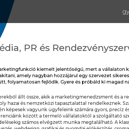
gy
Talentis Group Zrt.
Gyakornoki Programok
édia, PR és Rendezvényszer
rketingfunkció kiemelt jelentőségű, mert a vállalaton kí
akítani, amely nagyban hozzájárul egy szervezet sikere
tt, folyamatosan fejlődik. Gyere és próbáld ki magad n
rekből állt össze, akik a marketingmenedzsment és a 
ly hazai és nemzetközi tapasztalattal rendelkeznek. S
n képesek vagyunk ügyfeleink számára gyors, precíz é
renciáink között a termelő vállalatoktól a szolgáltató s
elésekig számos elvégzett munka megtalálható. A klas
vezés, webdesign, grafikai és nyomdai előkészítés, csoma