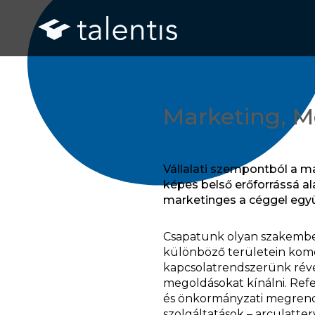
Marketing, M
Vállalati szempontból a ma
képes belső erőforrássá al
marketinges a céggel együ
Csapatunk olyan szakembe
különböző területein komo
kapcsolatrendszerünk révé
megoldásokat kínálni. Refe
és önkormányzati megrend
szolgáltatások – arculatter