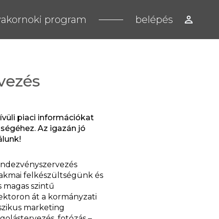
akornoki program
belépés
vezés
vüli piaci információkat
sségéhez. Az igazán jó
álunk!
rendezvényszervezés
zakmai felkészültségünk és
s magas szintű
zektoron át a kormányzati
szikus marketing
golástervezés, fotózás –