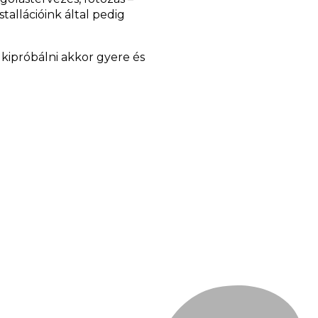
tallációink által pedig
kipróbálni akkor gyere és